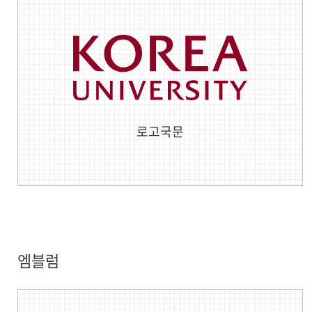
로고국문
엠블럼