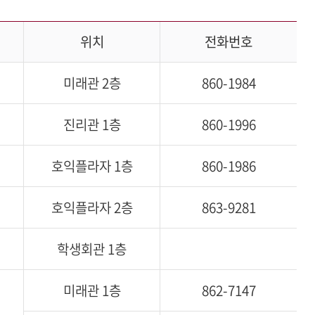
위치
전화번호
미래관 2층
860-1984
진리관 1층
860-1996
호익플라자 1층
860-1986
호익플라자 2층
863-9281
학생회관 1층
미래관 1층
862-7147