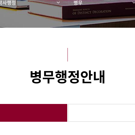
학사행정
병무
병무행정안내