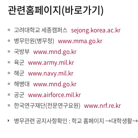
관련홈페이지(바로가기)
고려대학교 세종캠퍼스
sejong.korea.ac.kr
병무민원(병무청)
www.mma.go.kr
국방부
www.mnd.go.kr
육군
www.army.mil.kr
해군
www.navy.mil.kr
해병대
www.mnd.go.kr
공군
www.airforce.mil.kr
한국연구재단(전문연구요원)
www.nrf.re.kr
병무관련 공지사항확인 : 학교 홈페이지 →대학생