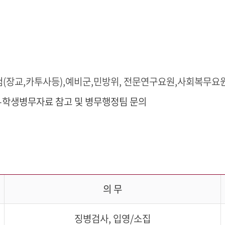
험(장교,카투사등),예비군,민방위, 전문연구요원,사회복무요
-학생병무자료 참고 및 병무행정팀 문의
의 무
징병검사, 입영/소집