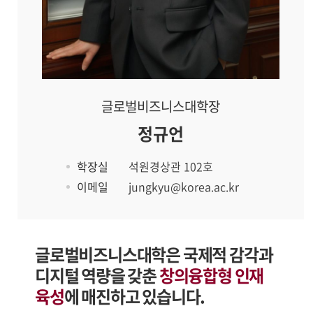
글로벌비즈니스대학장
정규언
학장실
석원경상관 102호
이메일
jungkyu@korea.ac.kr
글로벌비즈니스대학은 국제적 감각과
디지털 역량을 갖춘
창의융합형 인재
육성
에 매진하고 있습니다.