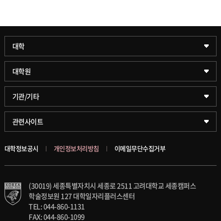
과학기술대학
대학
약학대학
일반대학원
대학원
글로벌비즈니스대학
문화스포츠대학원
학술정보원(도서관)
기관/기타
공공정책대학
창업경영대학원
학술정보팀
KUPID
관련사이트
문화스포츠대학
행정전문대학원
호연학사
서울캠퍼스
대학정보공시
개인정보처리방침
이메일무단수집거부
스마트도시학부
융합과학대학원
국제교류교육원
블랙보드
(30019) 세종특별자치시 세종로 2511 고려대학교 세종캠퍼스
가속기과학과(일반대학원)
대학일자리플러스센터
의료원
학술정보원 127 대학일자리플러스센터
TEL: 044-860-1131
세종학생상담센터
발전기금
FAX: 044-860-1099