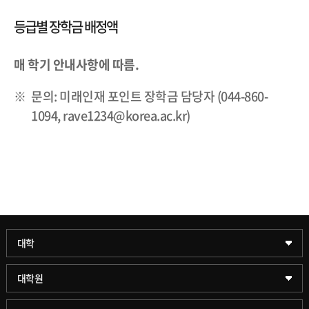
등급별 장학금 배정액
매 학기 안내사항에 따름.
문의: 미래인재 포인트 장학금 담당자 (044-860-
1094, rave1234@korea.ac.kr)
과학기술대학
대학
약학대학
일반대학원
대학원
글로벌비즈니스대학
문화스포츠대학원
학술정보원(도서관)