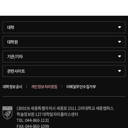
과학기술대학
대학
약학대학
일반대학원
대학원
글로벌비즈니스대학
문화스포츠대학원
학술정보원(도서관)
기관/기타
공공정책대학
창업경영대학원
학술정보팀
KUPID
관련사이트
문화스포츠대학
행정전문대학원
호연학사
서울캠퍼스
대학정보공시
개인정보처리방침
이메일무단수집거부
스마트도시학부
융합과학대학원
국제교류교육원
블랙보드
(30019) 세종특별자치시 세종로 2511 고려대학교 세종캠퍼스
가속기과학과(일반대학원)
대학일자리플러스센터
의료원
학술정보원 127 대학일자리플러스센터
TEL: 044-860-1131
세종학생상담센터
발전기금
FAX: 044-860-1099