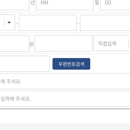
년
월
-
-
@