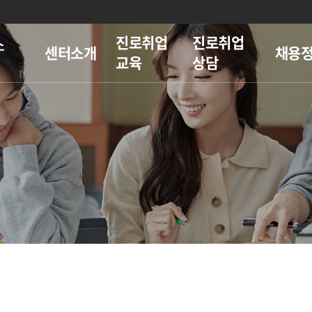
진로취업
진로취업
스
센터소개
채용
교육
상담