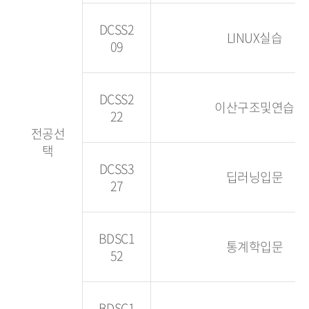
DCSS2
LINUX실습
09
DCSS2
이산구조및연습
22
전공선
택
DCSS3
딥러닝입문
27
BDSC1
통계학입문
52
BDSC1