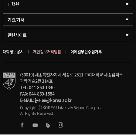
약학대학
일반대학원
대학원
글로벌비즈니스대학
문화스포츠대학원
학술정보원(도서관)
기관/기타
공공정책대학
창업경영대학원
학술정보팀
KUPID
관련사이트
문화스포츠대학
행정전문대학원
호연학사
서울캠퍼스
대학정보공시
개인정보처리방침
이메일무단수집거부
스마트도시학부
융합과학대학원
국제교류교육원
블랙보드
(30019) 세종특별자치시 세종로 2511 고려대학교 세종캠퍼스
가속기과학과(일반대학원)
대학일자리플러스센터
의료원
과학기술2관 314호
TEL: 044-860-1340
세종학생상담센터
발전기금
FAX: 044-860-1584
E-MAIL: jyelee@korea.ac.kr
세종창업교육센터
Copyright ⓒ KOREA University Sejong Campus
인재양성통합관리시스템(KUSEUM)
All Rights Reserved
세종창업혁신센터
교수소개