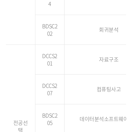
4
BDSC2
회귀분석
02
DCCS2
자료구조
01
DCCS2
컴퓨팅사고
07
BDSC2
데이터분석소프트웨어
전공선
05
택