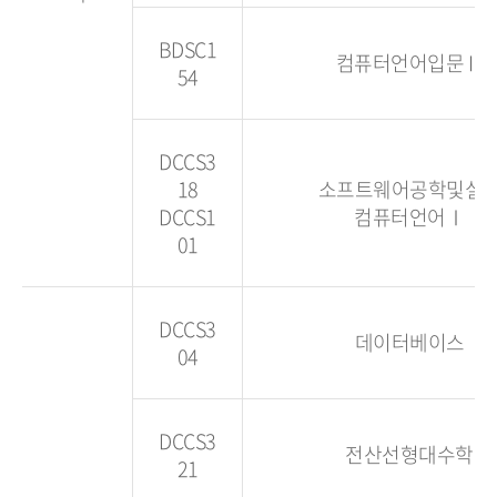
BDSC1
컴퓨터언어입문Ⅱ
54
DCCS3
18
소프트웨어공학및실
DCCS1
컴퓨터언어Ⅰ
01
DCCS3
데이터베이스
04
DCCS3
전산선형대수학
21