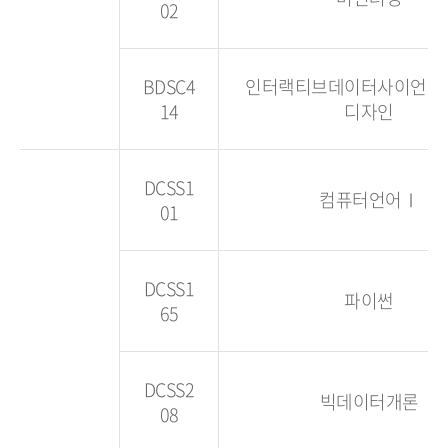
02
BDSC4
인터랙티브데이터사이언스
14
디자인
DCSS1
컴퓨터언어Ⅰ
01
DCSS1
파이썬
65
DCSS2
빅데이터개론
08