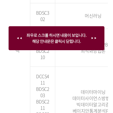
BDSC3
머신러닝
02
BDSC3
전공선
12
데이터마이닝 PBL
택
BDSC2
최적화방법론
10
DCCS4
11
BDSC2
데이터마이닝
03
데이터사이언스방법
BDSC2
빅데이터알고리즘
11
베이지안통계분석PB