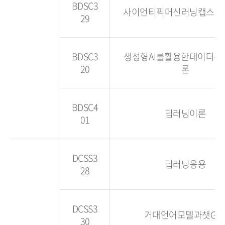
BDSC3
사이언티픽머신러닝캡스톤
29
BDSC3
생성형AI를활용한데이터분
20
론
BDSC4
딥러닝이론
01
DCSS3
딥러닝응용
28
DCSS3
거대언어모델과챗GP
30