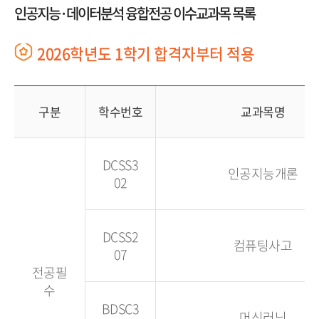
인공지능·데이터분석 융합전공 이수교과목 목록
2026학년도 1학기 합격자부터 적용
구분
학수번호
교과목명
DCSS3
인공지능개론
02
DCSS2
컴퓨팅사고
07
전공필
수
BDSC3
머신러닝