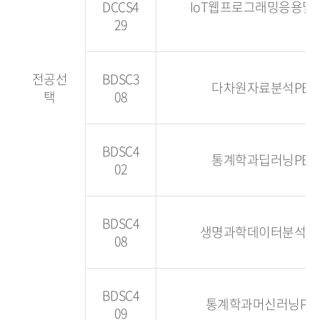
DCCS4
IoT웹프로그래밍응용및
29
전공선
BDSC3
다차원자료분석PBL
택
08
BDSC4
통계학과딥러닝PBL
02
BDSC4
생명과학데이터분석PB
08
BDSC4
통계학과머신러닝PB
09