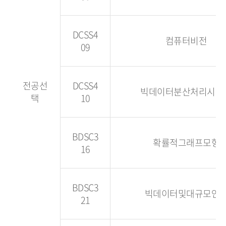
DCSS4
컴퓨터비전
09
전공선
DCSS4
빅데이터분산처리시스
택
10
BDSC3
확률적그래프모형
16
BDSC3
빅데이터및대규모연
21