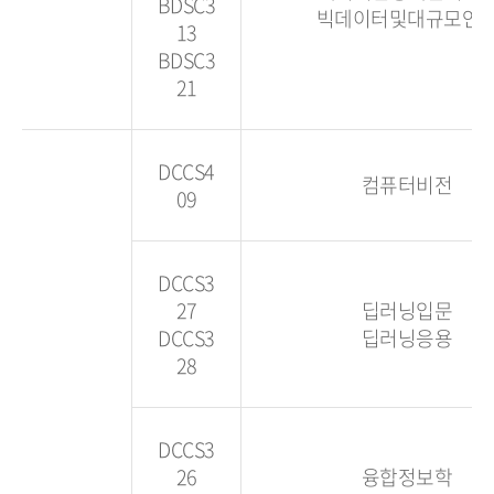
BDSC3
빅데이터및대규모연
13
BDSC3
21
DCCS4
컴퓨터비전
09
DCCS3
27
딥러닝입문
DCCS3
딥러닝응용
28
DCCS3
26
융합정보학