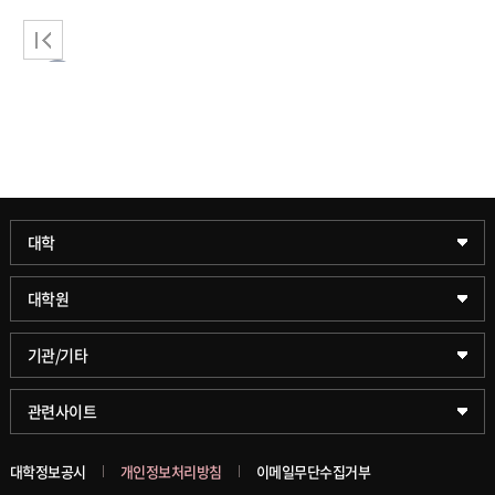
1
2
3
4
5
6
7
8
9
10
과학기술대학
대학
약학대학
일반대학원
대학원
글로벌비즈니스대학
문화스포츠대학원
학술정보원(도서관)
기관/기타
공공정책대학
창업경영대학원
학술정보팀
KUPID
관련사이트
문화스포츠대학
행정전문대학원
호연학사
서울캠퍼스
대학정보공시
개인정보처리방침
이메일무단수집거부