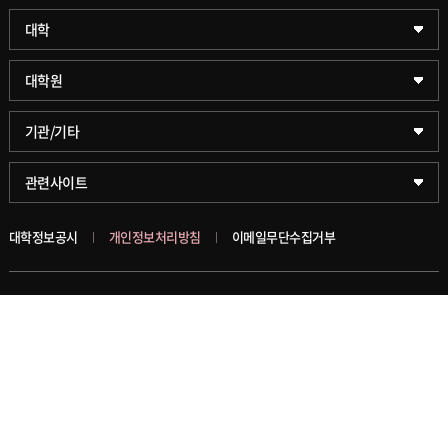
과학기술대학
대학
약학대학
일반대학원
대학원
글로벌비즈니스대학
문화스포츠대학원
학술정보원(도서관)
기관/기타
공공정책대학
창업경영대학원
학술정보팀
KUPID
관련사이트
문화스포츠대학
행정전문대학원
호연학사
서울캠퍼스
대학정보공시
개인정보처리방침
이메일무단수집거부
스마트도시학부
융합과학대학원
국제교류교육원
블랙보드
(30019) 세종특별자치시 세종로 2511 고려대학교 세종캠퍼스
가속기과학과(일반대학원)
대학일자리플러스센터
의료원
TEL: 044-860-1114
FAX: 044-860-1048
세종학생상담센터
발전기금
Copyright ⓒ KOREA University Sejong Campus
All Rights Reserved
세종창업교육센터
인재양성통합관리시스템(KUSEUM)