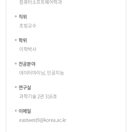
컴퓨터소프트웨어학과
직위
초빙교수
학위
이학박사
전공분야
데이터마이닝, 인공지능
연구실
과학기술 2관 316호
이메일
eastwest9@korea.ac.kr