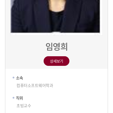
임영희
상세보기
소속
컴퓨터소프트웨어학과
직위
초빙교수