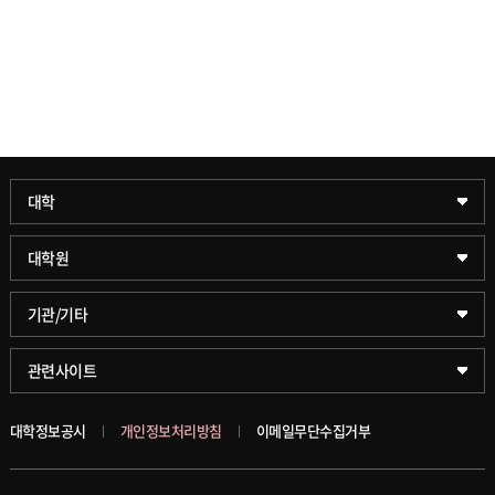
과학기술대학
대학
약학대학
일반대학원
대학원
글로벌비즈니스대학
문화스포츠대학원
학술정보원(도서관)
기관/기타
공공정책대학
창업경영대학원
학술정보팀
KUPID
관련사이트
문화스포츠대학
행정전문대학원
호연학사
서울캠퍼스
대학정보공시
개인정보처리방침
이메일무단수집거부
스마트도시학부
융합과학대학원
국제교류교육원
블랙보드