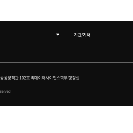
학술정보원(도서관)
기관/기타
학원
학술정보팀
원
호연학사
퍼스 공공정책관 102호 빅데이터사이언스학부 행정실
원
국제교류교육원
eserved
원
대학일자리플러스센터
(일반대학원)
세종학생상담센터
세종창업교육센터