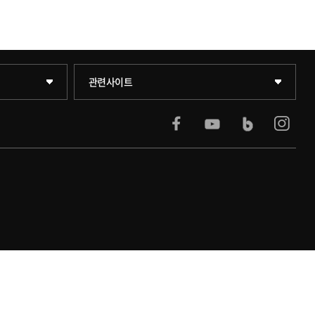
KUPID
관련사이트
서울캠퍼스
블랙보드
의료원
발전기금
인재양성통합관리시스템(KUSEUM)
교수소개