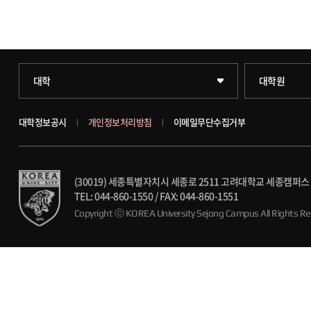
과학기술대학
일반대학원
대학
대학원
약학대학
문화스포츠대
대학정보공시
개인정보처리방침
이메일무단수집거부
글로벌비즈니스대학
창업경영대학
(30019) 세종특별자치시 세종로 2511 고려대학교 세종캠
공공정책대학
행정전문대학
TEL: 044-860-1550
/
FAX: 044-860-1551
Copyright ⓒ KOREA University Sejong Campus
All Rights R
문화스포츠대학
융합과학대학
스마트도시학부
가속기과학과