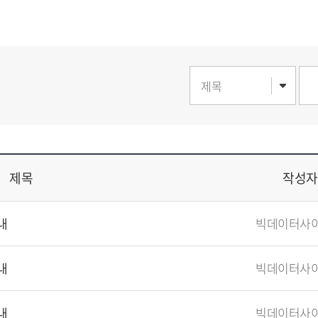
제목
작성자
내
내
내