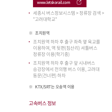
www.letskorail.com
세종시 버스정보시스템 > 정류장 검색 >
"고려대학교"
조치원역
조치원역 하차 후 출구 좌측 옆 육교를
이용하여, 역 뒷편(침산리) 셔틀버스
정류장 이용(학기중)
조치원역 하차 후 출구 앞 시내버스
승강장에서 전의행 버스 이용, 고려대
동문(건너편) 하차
KTX/SRT는 오송역 이용
고속버스 정보