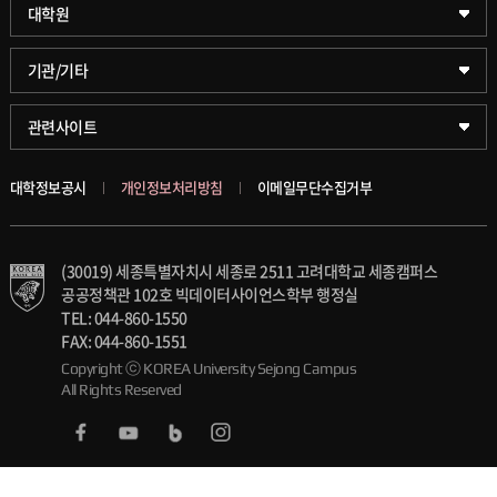
약학대학
일반대학원
대학원
글로벌비즈니스대학
문화스포츠대학원
학술정보원(도서관)
기관/기타
공공정책대학
창업경영대학원
학술정보팀
KUPID
관련사이트
문화스포츠대학
행정전문대학원
호연학사
서울캠퍼스
대학정보공시
개인정보처리방침
이메일무단수집거부
스마트도시학부
융합과학대학원
국제교류교육원
블랙보드
(30019) 세종특별자치시 세종로 2511 고려대학교 세종캠퍼스
가속기과학과(일반대학원)
대학일자리플러스센터
의료원
공공정책관 102호 빅데이터사이언스학부 행정실
TEL: 044-860-1550
세종학생상담센터
발전기금
FAX: 044-860-1551
Copyright ⓒ KOREA University Sejong Campus
All Rights Reserved
세종창업교육센터
인재양성통합관리시스템(KUSEUM)
세종창업혁신센터
교수소개