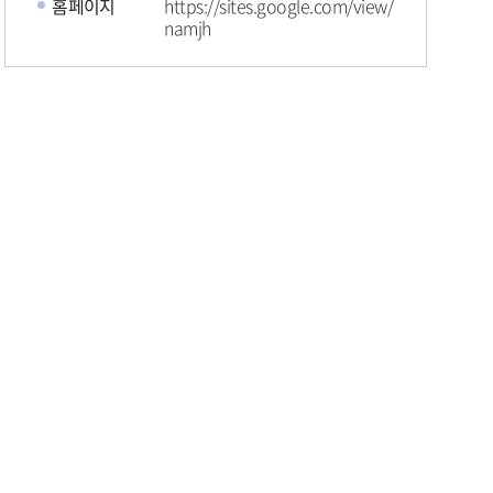
홈페이지
https://sites.google.com/view/
namjh