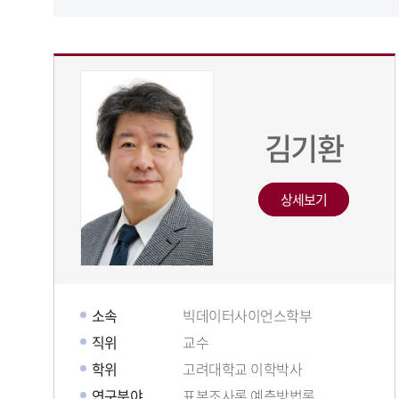
김기환
상세보기
소속
빅데이터사이언스학부
직위
교수
학위
고려대학교 이학박사
연구분야
표본조사론,예측방법론