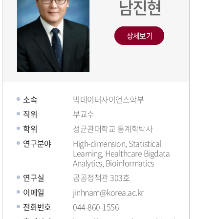
남진현
상세보기
소속
빅데이터사이언스학부
직위
부교수
학위
성균관대학교 통계학박사
연구분야
High-dimension, Statistical
Learning, Healthcare Bigdata
Analytics, Bioinformatics
연구실
공공정책관 303호
이메일
jinhnam@korea.ac.kr
전화번호
044-860-1556