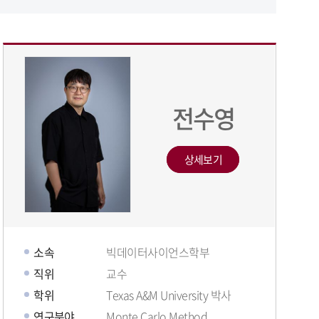
전수영
상세보기
소속
빅데이터사이언스학부
직위
교수
학위
Texas A&M University 박사
연구분야
Monte Carlo Method,