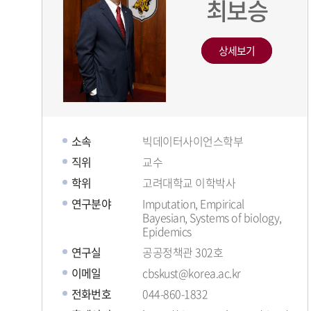
최보승
상세보기
소속
빅데이터사이언스학부
직위
교수
학위
고려대학교 이학박사
연구분야
Imputation, Empirical
Bayesian, Systems of biology,
Epidemics
연구실
공공정책관 302호
이메일
cbskust@korea.ac.kr
전화번호
044-860-1832