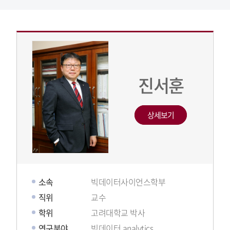
진서훈
상세보기
소속
빅데이터사이언스학부
직위
교수
학위
고려대학교 박사
연구분야
빅데이터 analytics,