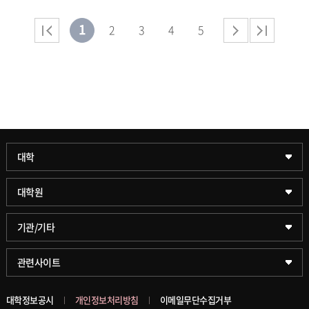
1
2
3
4
5
과학기술대학
대학
약학대학
일반대학원
대학원
글로벌비즈니스대학
문화스포츠대학원
학술정보원(도서관)
기관/기타
공공정책대학
창업경영대학원
학술정보팀
KUPID
관련사이트
문화스포츠대학
행정전문대학원
호연학사
서울캠퍼스
대학정보공시
개인정보처리방침
이메일무단수집거부