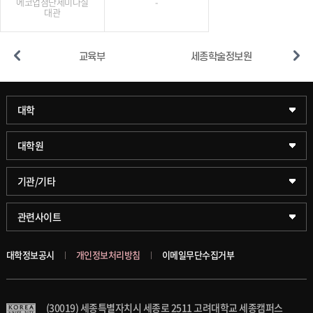
에코업첨단세미나실
-
대관
스
교육부
세종학술정보원
과학기술대학
대학
약학대학
일반대학원
대학원
글로벌비즈니스대학
문화스포츠대학원
학술정보원(도서관)
기관/기타
공공정책대학
창업경영대학원
학술정보팀
KUPID
관련사이트
문화스포츠대학
행정전문대학원
호연학사
서울캠퍼스
대학정보공시
개인정보처리방침
이메일무단수집거부
스마트도시학부
융합과학대학원
국제교류교육원
블랙보드
(30019) 세종특별자치시 세종로 2511 고려대학교 세종캠퍼스