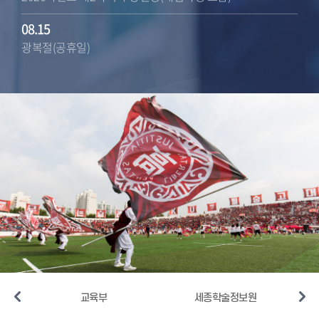
08.15
2026-여름계절수업 기말 수강소감설문 실시 안내
광복절(공휴일)
2026-07-22 10:43:42
1
/
null
2026학년도 여름계절수업 성적처리 일정 안내(학생)
2026-07-22 10:43:20
2026학년도 제2학기 재입학전형 합격자 안내
2026-07-22 10:43:02
스
교육부
세종학술정보원