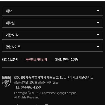
과학기술대학
대학
약학대학
일반대학원
대학원
글로벌비즈니스대학
문화스포츠대학원
학술정보원(도서관)
기관/기타
공공정책대학
창업경영대학원
학술정보팀
KUPID
관련사이트
문화스포츠대학
행정전문대학원
호연학사
서울캠퍼스
대학정보공시
개인정보처리방침
이메일무단수집거부
스마트도시학부
융합과학대학원
국제교류교육원
블랙보드
(30019) 세종특별자치시 세종로 2511 고려대학교 세종캠퍼스
가속기과학과(일반대학원)
대학일자리플러스센터
의료원
공공정책관 107호 공공사회학전공
TEL: 044-860-1250
세종학생상담센터
발전기금
Copyright ⓒ KOREA University Sejong Campus
All Rights Reserved
세종창업교육센터
인재양성통합관리시스템(KUSEUM)