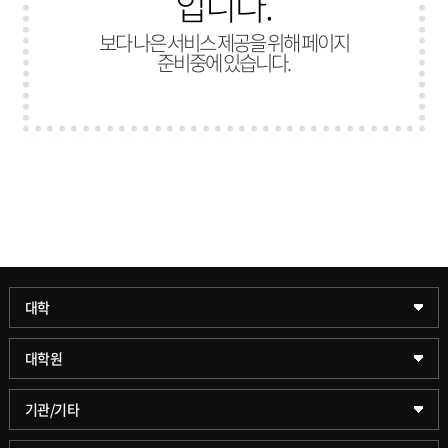
입니다.
보다 나은 서비스 제공을 위해 페이지
준비중에 있습니다.
과학기술대학
대학
약학대학
일반대학원
대학원
글로벌비즈니스대학
문화스포츠대학원
학술정보원(도서관)
기관/기타