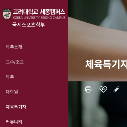
국제스포츠학부
학부소개
체육특기
교수/조교
학부
대학원
체육특기자
커뮤니티