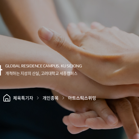
자
체육특기자
개인종목
아트스틱스위밍