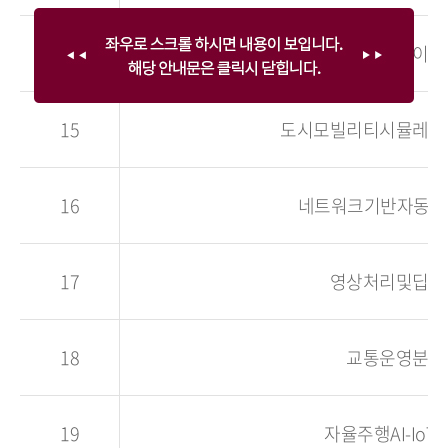
14
데이터베이스
15
도시모빌리티시뮬레이
16
네트워크기반자동제
17
영상처리및딥러
18
교통운영분석
19
자율주행AI-IoTP