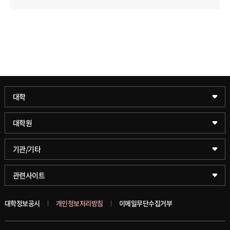
과학기술대학
대학
약학대학
일반대학원
대학원
글로벌비즈니스대학
문화스포츠대학원
학술정보원(도서관)
기관/기타
공공정책대학
창업경영대학원
학술정보팀
KUPID
관련사이트
문화스포츠대학
행정전문대학원
호연학사
서울캠퍼스
대학정보공시
개인정보처리방침
이메일무단수집거부
스마트도시학부
융합과학대학원
국제교류교육원
블랙보드