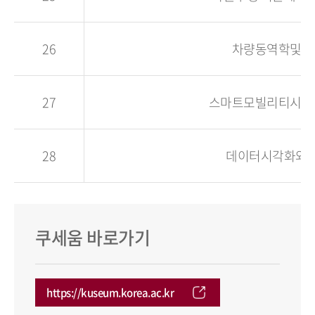
26
차량동역학및제
27
스마트모빌리티시스
28
데이터시각화와
쿠세움 바로가기
https://kuseum.korea.ac.kr