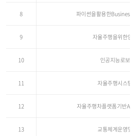
8
파이썬을활용한BusinessData
9
자율주행을위한인
10
인공지능로보틱
11
자율주행시스템
12
자율주행차플랫폼기반AI및I
13
교통체계운영및