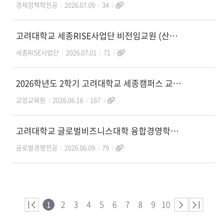
경제정책학전공
2026.07.09
34
고려대학교 세종RISE사업단 비전임교원 (산학협력중점교수,연구교수) 채용 공고
세종RISE사업단
2026.07.01
71
2026학년도 2학기 고려대학교 세종캠퍼스 교양교육원 비전임교원(초빙) 임용공고_글쓰기 분
교양교육원
2026.06.16
167
고려대학교 글로벌비즈니스대학 융합경영학부(글로벌경영전공) 비전임교원(초빙) 임용공고
글로벌경영전공
2026.06.09
79
2
3
4
5
6
7
8
9
10
1