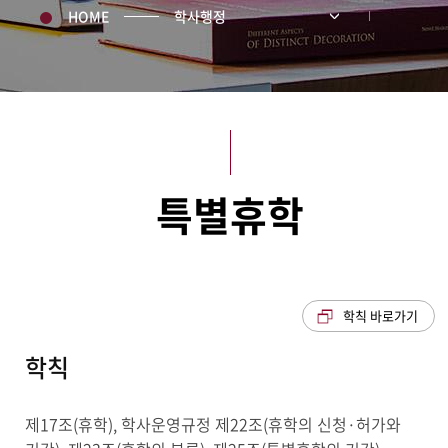
HOME
학사행정
특별휴학
학칙 바로가기
학칙
제17조(휴학), 학사운영규정 제22조(휴학의 신청·허가와