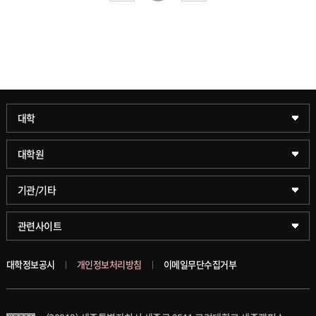
과학기술대학
대학
약학대학
일반대학원
대학원
글로벌비즈니스대학
문화스포츠대학원
학술정보원(도서관)
기관/기타
공공정책대학
창업경영대학원
학술정보팀
KUPID
관련사이트
문화스포츠대학
행정전문대학원
호연학사
서울캠퍼스
대학정보공시
개인정보처리방침
이메일무단수집거부
스마트도시학부
융합과학대학원
국제교류교육원
블랙보드