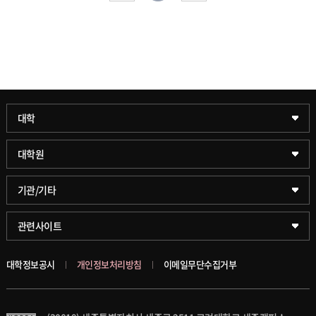
과학기술대학
대학
약학대학
일반대학원
대학원
글로벌비즈니스대학
문화스포츠대학원
학술정보원(도서관)
기관/기타
공공정책대학
창업경영대학원
학술정보팀
KUPID
관련사이트
문화스포츠대학
행정전문대학원
호연학사
서울캠퍼스
대학정보공시
개인정보처리방침
이메일무단수집거부
스마트도시학부
융합과학대학원
국제교류교육원
블랙보드