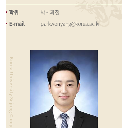
학위
박사과정
E-mail
parkwonyang@korea.ac.kr