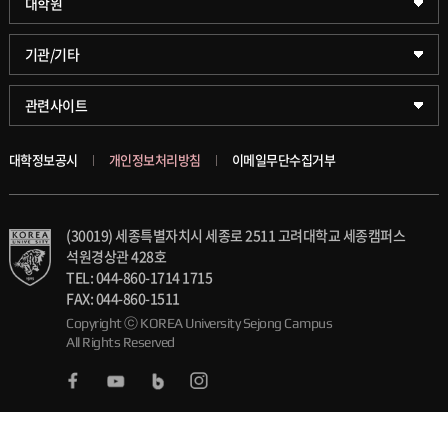
대학원
글로벌비즈니스대학
문화스포츠대학원
학술정보원(도서관)
기관/기타
공공정책대학
창업경영대학원
학술정보팀
KUPID
관련사이트
문화스포츠대학
행정전문대학원
호연학사
서울캠퍼스
대학정보공시
개인정보처리방침
이메일무단수집거부
스마트도시학부
융합과학대학원
국제교류교육원
블랙보드
(30019) 세종특별자치시 세종로 2511 고려대학교 세종캠퍼스
가속기과학과(일반대학원)
대학일자리플러스센터
의료원
석원경상관 428호
TEL: 044-860-1714 1715
세종학생상담센터
발전기금
FAX: 044-860-1511
Copyright ⓒ KOREA University Sejong Campus
All Rights Reserved
세종창업교육센터
인재양성통합관리시스템(KUSEUM)
세종창업혁신센터
교수소개
세종산학협력단
석탑강의상 및 우수강좌