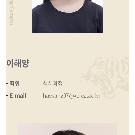
이해양
학위
석사과정
E-mail
haeyang97@korea.ac.krr