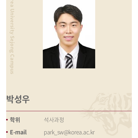
박성우
학위
석사과정
E-mail
park_sw@korea.ac.kr