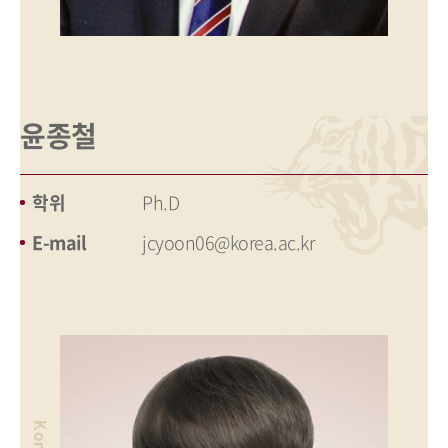
윤종철
학위
Ph.D
E-mail
jcyoon06@korea.ac.kr