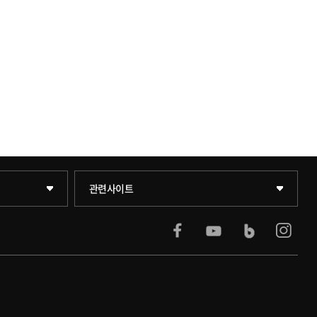
KUPID
관련사이트
서울캠퍼스
블랙보드
의료원