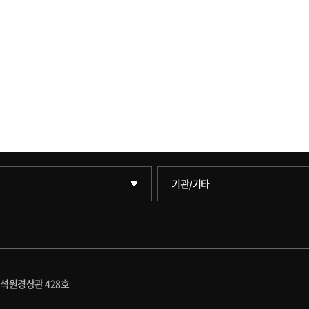
학술정보원(도서관)
기관/기타
학원
학술정보팀
원
호연학사
 석원경상관 428호
원
국제교류교육원