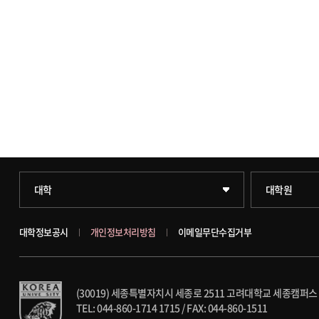
과학기술대학
일반대학원
대학
대학원
약학대학
문화스포츠대
대학정보공시
개인정보처리방침
이메일무단수집거부
글로벌비즈니스대학
창업경영대학
(30019) 세종특별자치시 세종로 2511 고려대학교 세종캠퍼스
공공정책대학
행정전문대학
TEL: 044-860-1714 1715
/
FAX: 044-860-1511