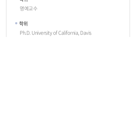
명예교수
학위
Ph.D. University of California, Davis
연구분야
Research areas: Regulation of microbial
physiology
연구실
이메일
hlee@korea.ac.kr
전화번호