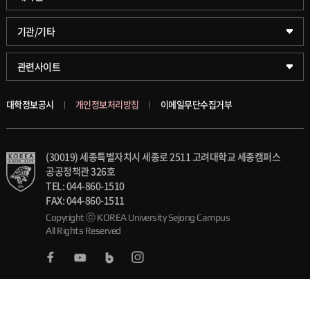
글로벌비즈니스대학
문화스포츠대학원
학술정보원(도서관)
기관/기타
공공정책대학
창업경영대학원
학술정보팀
KUPID
관련사이트
문화스포츠대학
행정전문대학원
호연학사
서울캠퍼스
대학정보공시
개인정보처리방침
이메일무단수집거부
스마트도시학부
융합과학대학원
국제교류교육원
블랙보드
(30019) 세종특별자치시 세종로 2511 고려대학교 세종캠퍼스
가속기과학과(일반대학원)
대학일자리플러스센터
의료원
공공정책관 326호
TEL: 044-860-1510
세종학생상담센터
발전기금
FAX: 044-860-1511
Copyright ⓒ KOREA University Sejong Campus
All Rights Reserved
세종창업교육센터
인재양성통합관리시스템(KUSEUM)
세종창업혁신센터
교수소개
세종산학협력단
석탑강의상 및 우수강좌