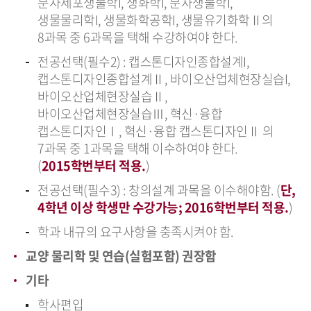
분자세포생물학I, 생화학I, 분자생물학I,
생물물리학I, 생물화학공학I, 생물유기화학Ⅱ의
8과목 중 6과목을 택해 수강하여야 한다.
전공선택(필수2) : 캡스톤디자인종합설계I,
캡스톤디자인종합설계Ⅱ, 바이오산업체현장실습I,
바이오산업체현장실습Ⅱ,
바이오산업체현장실습Ⅲ, 혁신·융합
캡스톤디자인Ⅰ, 혁신·융합 캡스톤디자인Ⅱ 의
7과목 중 1과목을 택해 이수하여야 한다.
(
2015학번부터 적용.
)
전공선택(필수3) : 창의설계 과목을 이수해야함. (
단,
4학년 이상 학생만 수강가능; 2016학번부터 적용.
)
학과 내규의 요구사항을 충족시켜야 함.
교양 물리학 및 연습(실험포함) 권장함
기타
학사편입