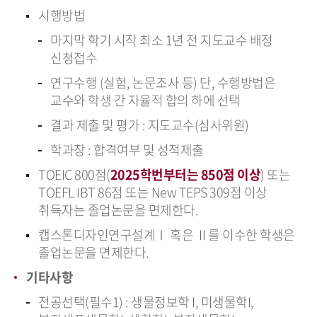
시행방법
마지막 학기 시작 최소 1년 전 지도교수 배정
신청접수
연구수행 (실험, 논문조사 등) 단, 수행방법은
교수와 학생 간 자율적 합의 하에 선택
결과 제출 및 평가 : 지도교수(심사위원)
학과장 : 합격여부 및 성적제출
TOEIC 800점(
2025학번부터는 850점 이상
) 또는
TOEFL IBT 86점 또는 New TEPS 309점 이상
취득자는 졸업논문을 면제한다.
캡스톤디자인연구설계Ⅰ 혹은 Ⅱ를 이수한 학생은
졸업논문을 면제한다.
기타사항
전공선택(필수1) : 생물정보학 I, 미생물학I,