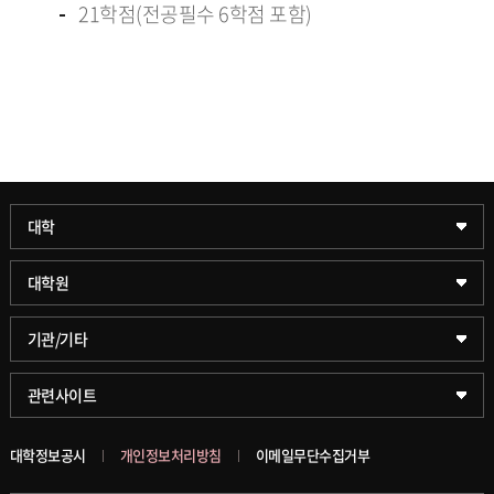
21학점(전공필수 6학점 포함)
과학기술대학
대학
약학대학
일반대학원
대학원
글로벌비즈니스대학
문화스포츠대학원
학술정보원(도서관)
기관/기타
공공정책대학
창업경영대학원
학술정보팀
KUPID
관련사이트
문화스포츠대학
행정전문대학원
호연학사
서울캠퍼스
대학정보공시
개인정보처리방침
이메일무단수집거부
스마트도시학부