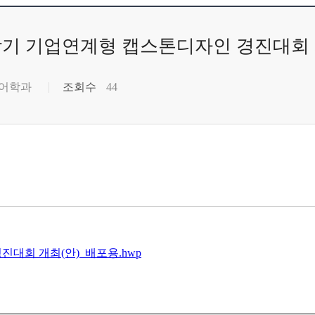
-1학기 기업연계형 캡스톤디자인 경진대회
어학과
조회수
44
진대회 개최(안)_배포용.hwp