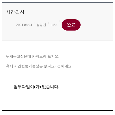
시간겹침
완료
2021.08.04
정경진
1454
두개듣고싶은데 카지노랑 토지요.
혹시 시간변동가능성은 없나요? 겹치네요
첨부파일이(가) 없습니다.