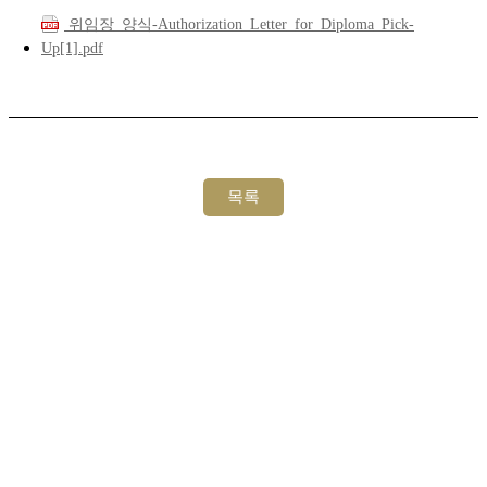
위임장_양식-Authorization_Letter_for_Diploma_Pick-
Up[1].pdf