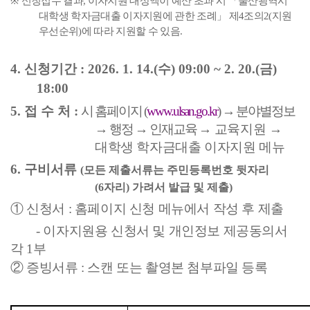
※
신청접수 결과
,
이자지원 대상액이 예산 초과 시
「
울산광역시
대학생 학자금대출 이자지원에 관한 조례
」
제
4
조의
2(
지원
우선순위
)
에 따라 지원할 수 있음
.
4.
신청기간
: 2026. 1. 14.(
수
) 09:00 ~ 2. 20.(
금
)
18:00
5.
접 수 처
:
시 홈페이지
(
www.ulsan.go.kr
)
→
분야별정보
→
행정
→
인재교육
→
교육지원
→
대학생 학자금대출 이자지원 메뉴
6.
구비서류
(
모든 제출서류는 주민등록번호 뒷자리
(6
자리
)
가려서 발급 및 제출
)
①
신청서
:
홈페이지 신청 메뉴에서 작성 후 제출
-
이자지원용 신청서 및 개인정보 제공동의서
각
1
부
②
증빙서류
:
스캔 또는 촬영본 첨부파일 등록