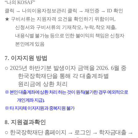
“
나의
KOSAF”
클릭
→
나의이용자정보관리 클릭
→
재인증
→
ID
확인
★
구비서류는 지원자격 요건을 확인하기 위함이며
,
신청서와 구비서류의 기재착오
,
누락
,
착오 제출
,
내용식별 불가능 등으로 인한 불이익의 책임은 신청자
본인에게 있음
7.
이자지원 방법
○
2025
년 하반기분 발생이자 금액을
2026. 6
월 중
한국장학재단을 통해
각 대출계좌별
원리금에 상환 처리
※
본인 대출계좌에 상환 처리 하는 것이 원칙
(
불가한 경우 예외적으로
개인계좌 지급
),
※
타 지자체 이자지원과 중복지원 불가
8.
지원결과확인
○
한국장학재단 홈페이지
→
로그인
→
학자금대출
→