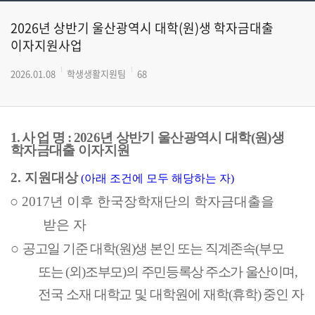
2026년 상반기 울산광역시 대학(원)생 학자금대출
이자지원사업
2026.01.08
학생생활지원팀
68
1.
사 업 명
:
2026
년 상반기 울산광역시 대학
(
원
)
생
학자금대출 이자지원
2.
지원대상
(
아래 조건에 모두 해당하는 자
)
○
2017
년 이후 한국장학재단의 학자금대출을
받은 자
○
공고일 기준 대학
(
원
)
생 본인 또는 직계존속
(
부모
또는
(
외
)
조부모
)
의 주민
등록상 주소가 울산
이며
,
전국 소재 대학교 및 대학원에 재학
(
휴학
)
중인 자