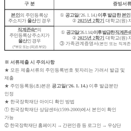
구 분
증빙서
본인
의 주민등록상
①
공고일
(‘26. 1. 14.)
이후 발급한
본인
주소지가
울산
인 경우
②
2025
년
2
학기
대학교
(
원
)
직계존속
*
의
①
공고일
(‘26. 1. 14.)
이후 발급한
직계존
주민등록상 주소지가
②
2025
년
2
학기
대학교
(
원
)
울산
인 경우
③
가족관계증명서
(
본인 또는 직계존
(*
부모 또는
(
외
)
조부모
)
※
서류제출 시 주의사항
★
모든 제출서류의 주민등록번호 뒷자리는 가려서 발급 및
제출
★
주민등록등
(
초
)
본은
공고일
(‘26. 1. 14.)
이후 발급분만
인정
★
한국장학재단 아이디 확인 방법
①
한국장학재단 상담센터
(1599-2000)
에서 본인이 확인
가능
②
한국장학재단 홈페이지
→
간편인증 등 로그인
→
우상단