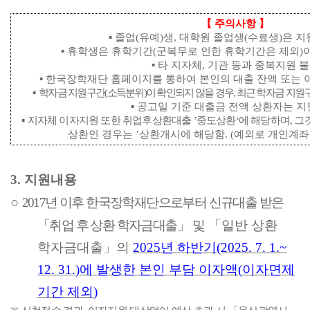
【
주의사항
】
▪
졸업
(
유예
)
생
,
대학원 졸업생
(
수료생
)
은 지
▪
휴학생은 휴학기간
(
군복무로 인한 휴학기간은 제외
)
▪
타 지자체
,
기관 등과 중복지원 
▪
한국장학재단 홈페이지를 통하여 본인의 대출 잔액 또는 이
▪
학자금 지원구간
(
소득분위
)
이 확인되지 않을 경우
,
최근 학자금 지원
▪
공고일 기준 대출금 전액 상환자는 지
▪
지자체 이자지원 또한 취업후상환대출
’
중도상환
‘
에 해당하며
,
그
상환인 경우는
’
상환개시에 해당함
. (
예외로 개인계좌
3.
지원내용
○
2017
년 이후 한국장학재단으로부터 신규대출 받은
「
취업 후 상환 학자금대출
」
및
「
일반 상환
학자금대출
」
의
2025
년 하반기
(2025. 7. 1.~
12. 31.)
에 발생한 본인 부담 이자액
(
이자면제
기간 제외
)