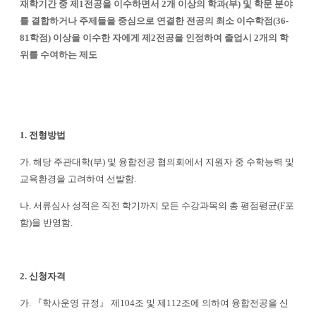
재학기간 중 제
1
전공을 이수하면서
2
개 이상의 학과
(
부
)
및 학문 분야
를 결합하거나 주제들을 중심으로 연결한 전공의 최소 이수학점
(36-
81
학점
)
이상을 이수한 자에게 제
2
전공을 인정하여 졸업시
2
개의 학
위를 수여하는 제도
1.
전형방법
가
.
해당 주관대학
(
부
)
및 융합전공 협의회에서 지원자 중 수학능력 및
교육환경을 고려하여 선발함
.
나
.
서류심사 성적은 직전 학기까지 모든 수강과목의 총 평점평균
(F
포
함
)
을 반영함
.
2.
신청자격
가
.
『
학사운영 규정
』
제
104
조 및 제
112
조에 의하여 융합전공을 신