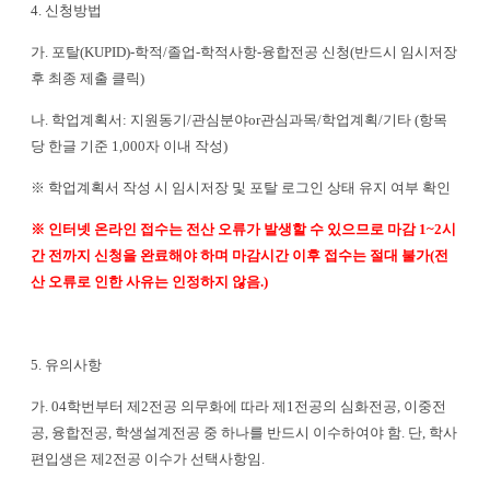
4.
신청방법
가
.
포탈
(KUPID)-
학적
/
졸업
-
학적사항
-
융합전공 신청
(
반드시 임시저장
후 최종 제출 클릭
)
나
.
학업계획서
:
지원동기
/
관심분야
or
관심과목
/
학업계획
/
기타
(
항목
당 한글 기준
1,000
자 이내 작성
)
※
학업계획서 작성 시 임시저장 및 포탈 로그인 상태 유지 여부 확인
※
인터넷 온라인 접수는 전산 오류가 발생할 수 있으므로 마감
1~2
시
간 전까지 신청을 완료해야 하며 마감시간 이후 접수는 절대 불가
(
전
산 오류로 인한 사유는 인정하지 않음
.)
5.
유의사항
가
. 04
학번부터 제
2
전공 의무화에 따라 제
1
전공의 심화전공
,
이중전
공
,
융합전공
,
학생설계전공 중 하나를 반드시 이수하여야 함
.
단
,
학사
편입생은 제
2
전공 이수가 선택사항임
.