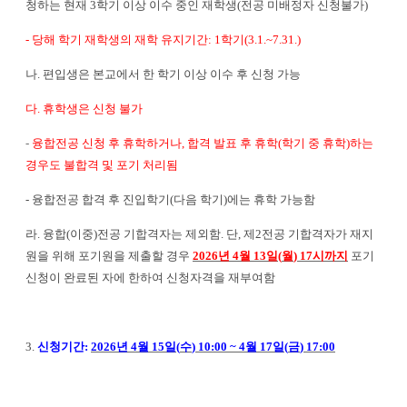
청하는 현재
3
학기 이상 이수 중인 재학생
(
전공 미배정자 신청불가
)
-
당해 학기 재학생의 재학 유지기간
: 1
학기
(3.1.~7.31.)
나
.
편입생은 본교에서 한 학기 이상 이수 후 신청 가능
다
.
휴학생은 신청 불가
-
융합전공 신청 후 휴학하거나
,
합격 발표 후 휴학
(
학기 중 휴학
)
하는
경우도 불합격 및 포기 처리됨
-
융합전공 합격 후 진입학기
(
다음 학기
)
에는 휴학 가능함
라
.
융합
(
이중
)
전공 기합격자는 제외함
.
단
,
제
2
전공
기합격자가 재지
원을 위해 포기원을 제출할 경우
2026
년
4
월
13
일
(
월
) 17
시까지
포기
신청이 완료된 자에 한하
여
신
청자격을 재부여함
3.
신청기간
:
2026
년
4
월
15
일
(
수
) 10:00 ~ 4
월
17
일
(
금
) 17:00