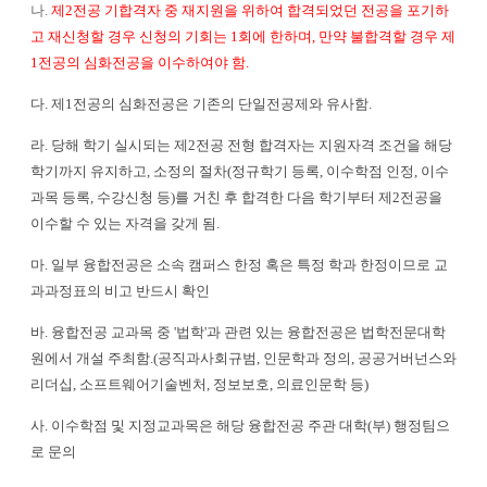
나
.
제
2
전공 기합격자 중 재지원을 위하여 합격되었던 전공을 포기하
고 재신청할 경우 신청의 기회는
1
회에 한하며
,
만약 불합격할 경우 제
1
전공의 심화전공을 이수하여야 함
.
다
.
제
1
전공의 심화전공은 기존의 단일전공제와 유사함
.
라
.
당해 학기 실시되는 제
2
전공 전형 합격자는 지원자격 조건을 해당
학기까지 유지하고
,
소정의 절차
(
정규학기 등록
,
이수학점 인정
,
이수
과목 등록
,
수강신청 등
)를
거친 후 합격한 다음 학기부터 제
2
전공을
이수할 수 있는 자격을 갖게 됨
.
마
.
일부 융합전공은 소속 캠퍼스 한정 혹은 특정 학과 한정이므로 교
과과정표의 비고 반드시 확인
바
.
융합전공 교과목 중
'
법학
'
과 관련 있는 융합전공은 법학전문대학
원에서 개설 주최함
.(
공직과사회규범
,
인문학과 정의
,
공공거버넌스와
리더십
,
소프트웨어기술벤처
,
정보보호
,
의료인문학 등
)
사
.
이수학점 및 지정교과목은 해당 융합전공 주관 대학
(
부
)
행정팀으
로 문의