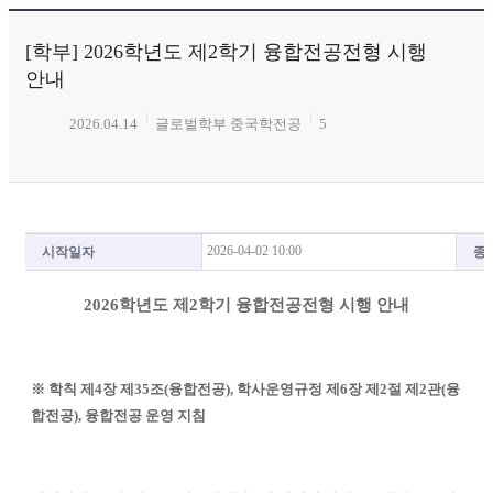
[학부] 2026학년도 제2학기 융합전공전형 시행
안내
2026.04.14
글로벌학부 중국학전공
5
2026-04-02 10:00
시작일자
종
2026
학년도 제
2
학기 융합전공전형 시행 안내
※
학칙
제
4
장 제
35
조
(
융합전공
),
학사운영규정 제
6
장 제
2
절 제
2
관
(
융
합전공
),
융합전공 운영 지침