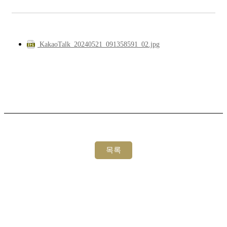
KakaoTalk_20240521_091358591_02.jpg