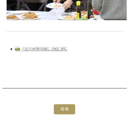
[크기변환]IMG_1902.JPG