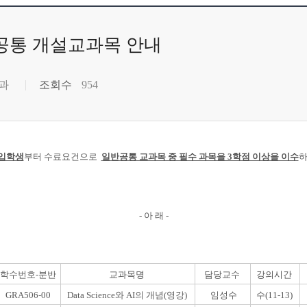
반공통 개설교과목 안내
과
조회수
954
 입학생
부터 수료요건으로
일반공통 교과목 중 필수 과목을 3학점 이상을 이수
하
- 아 래 -
학수번호-분반
교과목명
담당교수
강의시간
GRA506-00
Data Science와 AI의 개념(영강)
임성수
수(11-13)