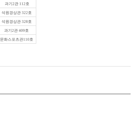
과기2관 112호
석원경상관 322호
석원경상관 328호
과기2관 409호
문화스포츠관110호