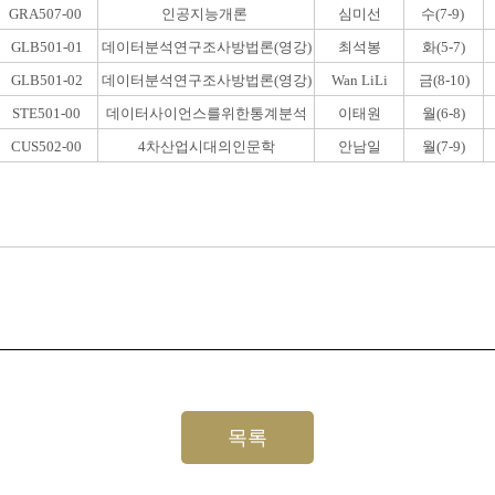
GRA507-00
인공지능개론
심미선
수(7-9)
GLB501-01
데이터분석연구조사방법론(영강)
최석봉
화(5-7)
GLB501-02
데이터분석연구조사방법론(영강)
Wan LiLi
금(8-10)
STE501-00
데이터사이언스를위한통계분석
이태원
월(6-8)
CUS502-00
4차산업시대의인문학
안남일
월(7-9)