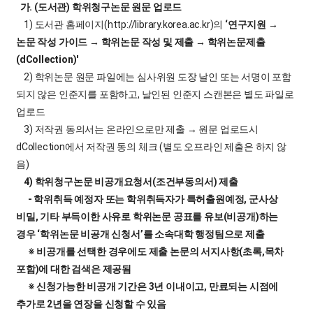
가. (도서관) 학위청구논문 원문 업로드
1) 도서관 홈페이지(http://library.korea.ac.kr)의
‘연구지원 →
논문 작성 가이드 → 학위논문 작성 및 제출 → 학위논문제출
(dCollection)'
2) 학위논문 원문 파일에는 심사위원 도장 날인 또는 서명이 포함
되지 않은 인준지를 포함하고, 날인된 인준지 스캔본은 별도 파일로
업로드
3) 저작권 동의서는 온라인으로만 제출 → 원문 업로드시
dCollection에서 저작권 동의 체크 (별도 오프라인 제출은 하지 않
음)
4)
학위청구논문
비공개요청서(조건부동의서)
제출
-
학위취득 예정자 또는 학위취득자가 특허출원예정
,
군사상
비밀
,
기타 부득이한 사유로 학위논문 공표를 유보
(
비공개
)
하는
경우
‘
학위논문 비공개 신청서
’
를 소속대학 행정팀으로 제출
※
비공개를 선택한 경우에도 제출 논문의 서지사항
(
초록
,
목차
포함
)
에 대한 검색은 제공됨
※
신청가능한 비공개 기간은
3
년 이내이고
,
만료되는 시점에
추가로
2년을 연장을 신청할 수 있음