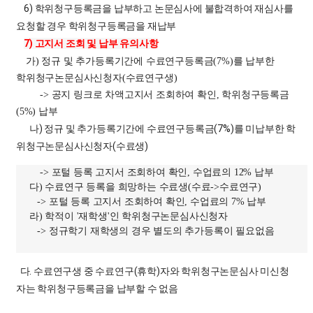
6) 학위청구등록금을 납부하고 논문심사에 불합격하여 재심사를
요청할 경우 학위청구등록금을 재납부
7) 고지서 조회 및 납부 유의사항
가
)
정규 및 추가등록기간에 수료연구등록금
(7%)
를 납부한
학위청구논문심사신청자
(
수료연구생
)
->
공지 링크로 차액고지서 조회하여 확인
,
학위청구등록금
(5%)
납부
나) 정규 및 추가등록기간에 수료연구등록금(7%)를 미납부한 학
위청구논문심사신청자(수료생)
->
포털 등록 고지서 조회하여 확인
,
수업료의
12% 납부
다
)
수료연구 등록을 희망하는 수료생
(
수료
->
수료연구
)
->
포털 등록 고지서 조회하여 확인
,
수업료의
7% 납부
라
)
학적이
'
재학생
'
인 학위청구논문심사신청자
->
정규학기 재학생의 경우 별도의 추가등록이 필요없음
다. 수료연구생 중 수료연구(휴학)자와 학위청구논문심사 미신청
자는 학위청구등록금을 납부할 수 없음