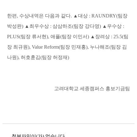
한편
,
수상내역은 다음과 같다
.
▲
대상
: RAUNDRY(
팀장
박성완
)
▲
최우수상
:
삼삼하조
(
팀장 강다영
)
▲
우수상
:
PLUS(
팀장 류서현
),
애플
(
팀장 이민서
)
▲
장려상
: 25.5(
팀
장 최규원
), Value Reform(
팀장 민재홍
),
누나해조
(
팀장 김
나원
),
허호훈김
(
팀장 허정재
)
고려대학교 세종캠퍼스 홍보기금팀
첨부파일이(가) 없습니다.