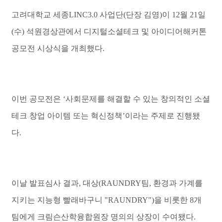
고려대학교 세종
LINC3.0
사업단
(
단장 김영
)
이
12
월
21
일
(
수
)
석원경상관에서 디지털소셜테크 및 아이디어해커톤
공모전 시상식을 개최했다
.
이번 공모전은
‘
사회문제를 해결할 수 있는 창의적인 소셜
테크 창업 아이템 또는 혁신정책
’
이라는 주제로 진행됐
다
.
이날 발표심사 결과
,
대상
(RAUNDRY
팀
,
환경과 가계를
지키는 지능형 빨래바구니
"RAUNDRY")
을 비롯한
8
개
팀에게 크림슨산학융합원장 명의의 상장이 수여됐다
.