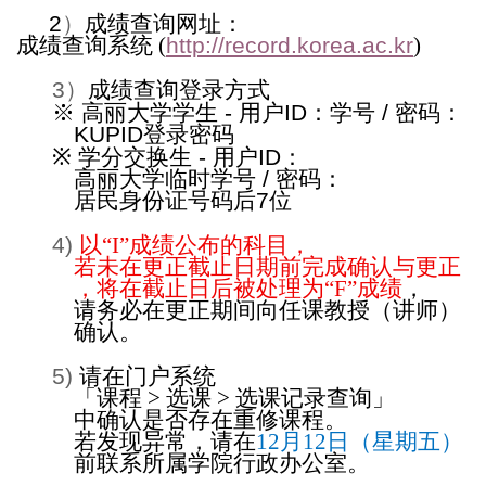
2
）
成
绩查询网
址：
成
绩查询
系
统
(
http://record.korea.ac.kr
)
3
）
成
绩查询
登
录
方式
※
高
丽
大
学学
生
-
用
户
ID
：
学号
/
密
码
：
KUPID
登
录
密
码
※
学
分交
换
生
-
用
户
ID
：
高
丽
大
学临时学号
/
密
码
：
居民身
份证号码
后
7
位
4)
以
“I”
成
绩
公布的科目，
若未在更正截止日期前完成确
认与
更正
，
将
在截止日后被
处
理
为
“F”
成
绩
，
请务
必在更正期
间
向任
课教
授（
讲师
）
确
认
。
5)
请
在
门户
系
统
「
课
程
>
选课
>
选课记录查询
」
中确
认
是否存在重修
课
程。
若
发现异
常，
请
在
12
月
12
日（星期五）
前
联
系所
属学
院行政
办
公室。