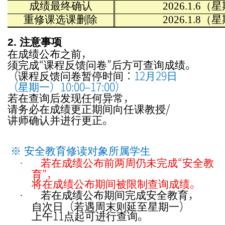
成
绩
最
终
确
认
2026.1.6
（星
重修
课选课删
除
2026.1.8
（星
2.
注意事
项
在成
公布之前，
绩
完成
“
程反
卷
”
后方可
成
。
须
课
馈问
查询
绩
（
程反
卷
停
：
12
月
29
日
课
馈问
暂
时间
（星期一）
10:00–17:00
）
若在
后
任何
常，
查询
发现
异
必在成
更正期
向任
授
/
请务
绩
间
课教
确
行更正。
讲师
认并进
※
安全
教
育修
读对
象所
属学
生
若在成
公布前
周仍未完成
“
安全
·
绩
两
教
育
”
，
在成
公布期
被限制
成
。
将
绩
间
查询
绩
若在成
公布期
完成安全
育，
·
绩
间
教
自次日（若遇周末
延至星期一）
则
上午
11
点起可
行
。
进
查询