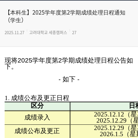
【本科生】2025学年度第2学期成绩处理日程通知
（学生）
2025.11.27
고려대학교 세종캠퍼스
27
现将
2025
学
年度第
2
学
期成
绩处
理日程公告如
下。
-
如下 -
1.
成
绩
公布及更正日程
区
分
日
2025.12.12
（星
成
绩录
入
2025.12.29
（
2025.12.29
（星
成
绩
公布及更正
2026.1.5
（星