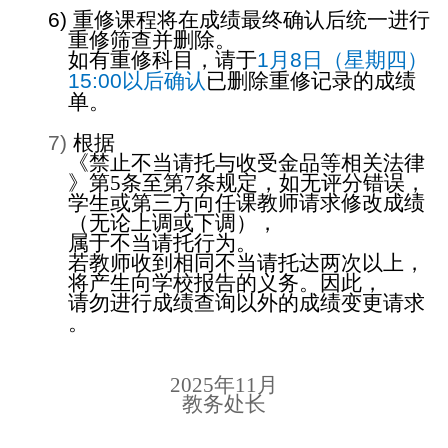
6)
重修
课
程
将
在成
绩
最
终
确
认
后
统
一
进
行
重修
筛查并删
除。
如有重修科目，
请
于
1
月
8
日（星期四）
15:00
以后确
认
已
删
除重修
记录
的成
绩
单
。
7)
根据
《禁止不
当请
托
与
收受金品等相
关
法律
》第
5
条
至第
7
条规
定，
如无
评
分
错误
，
学
生或第三方向任
课教师请
求修改成
绩
（无
论
上
调
或下
调
），
属
于不
当请
托行
为
。
若
教师
收到相同不
当请
托
达两
次以上，
将产
生向
学
校
报
告的
义务
。
因此，
请
勿
进
行成
绩查询
以外的成
绩变
更
请
求
。
年
月
2025
11
教务处长