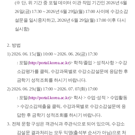
(
※
단
,
위 기간 중 포털 데이터 이관 작업 기간인
2026
년
6
월
26
일
(
금
) 17:30 ~ 2026
년
6
월
29
일
(
월
) 17:00
사이에 수강소감
설문을 일시중지하고
, 2026
년
6
월
29
일
(
월
) 17:00
이후 다시
실시함
)
2.
방법
1) 2026. 06. 15.(
월
) 10:00 ~ 2026. 06. 26(
금
) 17:30
:
포털
(
http://portal.korea.ac.kr
)>
학적
/
졸업
>
성적사항
>
수강
소감평가를 클릭
,
수강과목별로 수강소감설문에 응답한 후
금학기 성적조회를 하시기 바랍니다
.
2) 2026. 06. 29.(
월
) 17:00 ~ 2026. 07. 07(
화
) 17:00
:
포털
(
http://portal.korea.ac.kr
)>
학사
>
수업
·
성적
>
수업활동
>
수강소감제출을 클릭
,
수강과목별로 수강소감설문에 응
답한 후 금학기 성적조회를 하시기 바랍니다
.
3.
전체 문항 구성은 객관식과 주관식으로 되어 있으며
,
수강소
감설문 결과처리는 모두 익명
(
출석부 순서가 아님
)
으로 처