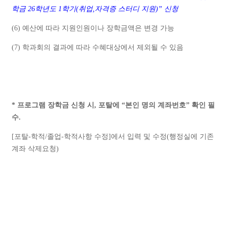
학금
26
학년도
1
학기
(
취업,자격증 스터디 지원
)”
신청
(6)
예산에 따라 지원인원이나 장학금액은 변경 가능
(7)
학과회의 결과에 따라 수혜대상에서 제외될 수 있음
*
프로그램 장학금 신청 시
,
포탈에
“
본인 명의 계좌번호
”
확인 필
수
.
[
포탈
-
학적
/
졸업
-
학적사항 수정
]
에서 입력 및 수정
(
행정실에 기존
계좌 삭제요청
)