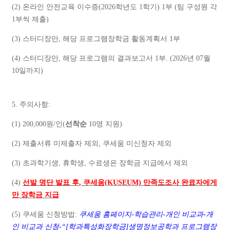
(2)
온라인 안전교육 이수증
(2026
학년도
1
학기
) 1
부
(
팀 구성원 각
1
부씩 제출
)
(3)
스터디장만
,
해당 프로그램장학금 활동계획서
1
부
(4)
스터디장만
,
해당 프로그램의 결과보고서
1
부
. (
2026
년
07
월
10
일까지
)
5.
주의사항
:
(1) 200,000
원
/
인
(
선착순
10
명 지원
)
(2)
제출서류 미제출자 제외
,
쿠세움 미신청자 제외
(3)
초과학기생
,
휴학생
,
수료생은 장학금 지급에서 제외
(4)
선발 명단 발표 후
,
쿠세움
(KUSEUM)
만족도조사 완료자에게
만 장학금 지급
(5)
쿠세움 신청방법
:
쿠세움 홈페이지
-
학습관리
-
개인 비교과
-
개
인 비교과 신청
-“[
학과특성화장학금
]
생명정보공학과 프로그램장