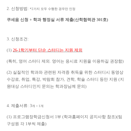
2.
신청방법
:
*2
가지 모두 수행한 경우만 인정
쿠세움 신청
+
학과 행정실 서류 제출
(
산학협력관
301
호
)
3.
신청조건
:
(1)
26-1
학기부터 단순 스터디는 지원 제외
(
특히
,
영어 스터디 제외
.
영어는 응시료 지원을 이용하길 권장함
)
(2)
실질적인 학과와 관련된 자격증 취득을 위한 스터디시 동영상
수강료
,
취업
,
특강
,
박람회 참가
,
견학
,
학술 스터디 등만 지원
(
지
원대상 스터디인지 문의는 학과장님께 문의
)
4.
제출서류
: 3
개
+ 1
개
(1)
프로그램장학금신청서
1
부
(
학과홈페이지 공지사항 참조
)(
팀
구성원 각
1
부씩 제출
)