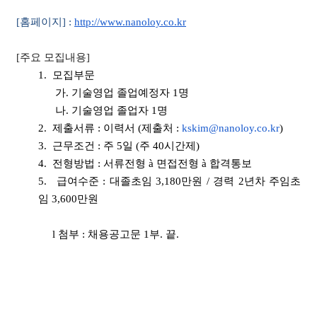
[
홈페이지
] :
http://www.nanoloy.co.kr
[
주요 모집내용
]
1.
모집부문
가.
기술영업 졸업예정자
1
명
나.
기술영업 졸업자
1
명
2.
제출서류
:
이력서
(
제출처
:
kskim@nanoloy.co.kr
)
3.
근무조건
:
주
5
일
(
주
40
시간제
)
4.
전형방법
:
서류전형
à
면접전형
à
합격통보
5.
급여수준
:
대졸초임
3,180
만원
/
경력
2
년차 주임초
임
3,600
만원
l
첨부
:
채용공고문
1
부
.
끝
.