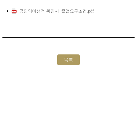
공인영어성적 확인서_졸업요구조건.pdf