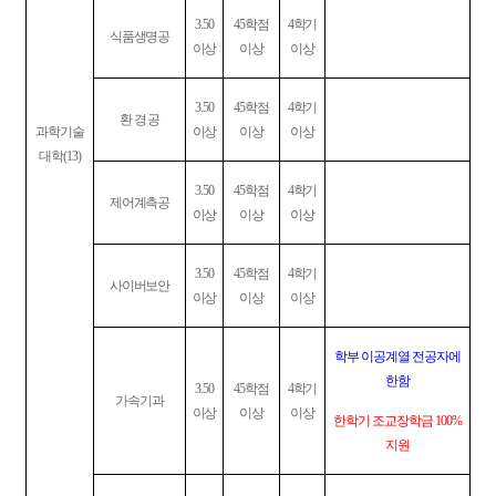
3.50
45
학점
4
학기
식품생명공
이상
이상
이상
3.50
45
학점
4
학기
환 경 공
과학기술
이상
이상
이상
대학
(13)
3.50
45
학점
4
학기
제어계측공
이상
이상
이상
3.50
45
학점
4
학기
사이버보안
이상
이상
이상
학부 이공계열 전공자에
한함
3.50
45
학점
4
학기
가속기과
이상
이상
이상
한학기 조교장학금
100%
지원