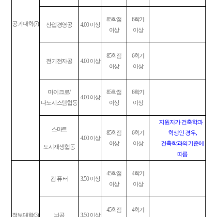
85
학점
6
학기
공과대학
(7)
산업경영공
4.00
이상
이상
이상
85
학점
6
학기
전기전자공
4.00
이상
이상
이상
마이크로
/
85
학점
6
학기
4.00
이상
나노시스템협동
이상
이상
지원자가 건축학과
스마트
85
학점
6
학기
학생인 경우
,
4.00
이상
이상
이상
건축학과의 기준에
도시재생협동
따름
45
학점
4
학기
컴 퓨 터
3.50
이상
이상
이상
45
학점
4
학기
정보대학
(3)
뇌공
3.50
이상