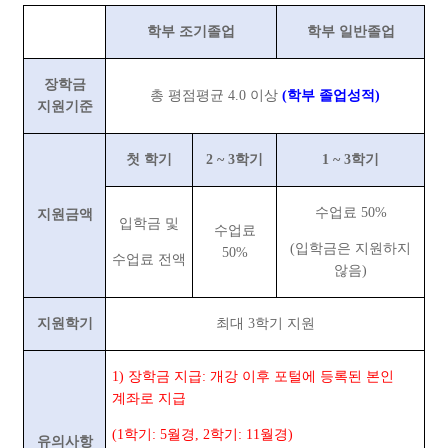
학부 조기졸업
학부 일반졸업
장학금
총 평점평균
4.0
이상
(
학부 졸업성적
)
지원기준
첫 학기
2 ~ 3
학기
1 ~ 3
학기
수업료
50%
지원금액
입학금 및
수업료
(
입학금은 지원하지
50%
수업료 전액
않음
)
지원학기
최대
3
학기 지원
1)
장학금 지급
:
개강 이후 포털에 등록된 본인
계좌로 지급
(1
학기
: 5
월경
, 2
학기
: 11
월경
)
유의사항