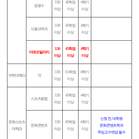
3.50
45
학점
4
학기
응용수
이상
이상
이상
3.50
45
학점
4
학기
식품규제과
이상
이상
이상
3.50
45
학점
4
학기
미래모빌리티
이상
이상
이상
3.50
111
학점
8
학기
약학대학
(1)
약
이상
이상
이상
3.50
45
학점
4
학기
스포츠융합
이상
이상
이상
신청 전
,
대학원
문화스포츠
3.50
85
학점
6
학기
문화콘텐츠
문화콘텐츠학과
대학
(3)
이상
이상
이상
주임교수면담 필수