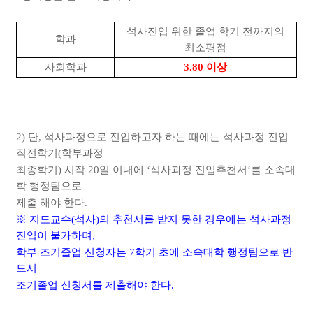
석사진입 위한 졸업 학기 전까지의
학과
최소평점
사회학과
3.80
이상
2)
단
,
석사
과정으로 진입하고자 하는 때에는 석사과정 진입
직전학기
(
학부과정
최종학기
)
시작
20
일 이내에
‘
석사과정 진입추천서
‘
를 소속대
학 행정팀으로
제출 해야 한다
.
※
지도교수
(
석사
)
의 추천서를 받지 못한 경우에는 석사과정
진입이 불가
하며
,
학부 조기졸업 신청자는
7
학기 초에 소속대학 행정팀으로 반
드시
조기졸업 신청서를 제출해야 한다
.