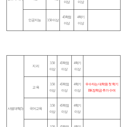
이상
이상
45
학점
4
학기
인공지능
3.50
이상
이상
이상
3.50
45
학점
4
학기
지 리
이상
이상
이상
3.50
45
학점
4
학기
우수자는 대학원 첫 학기
교 육
이상
이상
이상
BK
장학금 추가 수여
3.50
45
학점
4
학기
사범대학
(5)
국어교육
이상
이상
이상
3.50
45
학점
4
학기