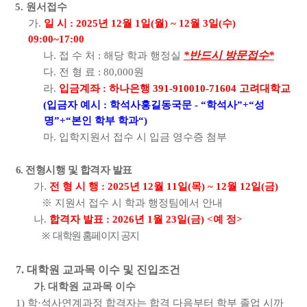
5.
원서접수
가
.
일 시
: 2025
년
12
월
1
일
(
월
) ~ 12
월
3
일
(
수
)
09:00~17:00
*반드시 방문접수*
나
.
접 수 처
:
해당 학과 행정실
다
.
전 형 료
: 80,000
원
라
.
입금계좌
:
하나은행
391-910010-71604
고려대학교
(
입금자 예시
:
학석사홍길동국문
- “
학석사
”+“
성
명
”+“
본인 학부 학과
“)
마
.
입학지원서 접수 시 입금 영수증 첨부
6.
전형시행 및 합격자 발표
가
.
전 형 시 행
:
2025
년
12
월
11
일
(
목
) ~ 12
월
12
일
(
금
)
※
지원서 접수 시 학과 행정팀에서 안내
나
.
합격자 발표
:
2026
년
1
월
23
일
(
금
) <
예 정
>
※
대학원 홈페이지 공지
7.
대학원 교과목 이수 및 진입조건
가
.
대학원 교과목 이수
1)
학
·
석사연계과정 합격자는 합격 다음부터 학부 졸업 시까