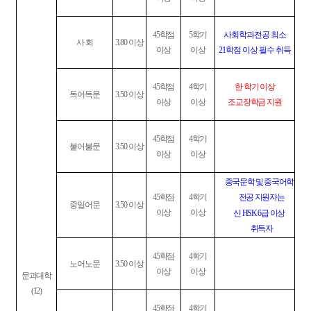
45
학점
5
학기
사회학과전공 최소
사 회
3.80
이상
이상
이상
21
학점 이상 필수 취득
45
학점
4
학기
한 학기 이상
독어독문
3.50
이상
이상
이상
조교장학금 지원
45
학점
4
학기
불어불문
3.50
이상
이상
이상
중국문학 및 중국어학
45
학점
4
학기
전공 지원자는
중일어문
3.50
이상
이상
이상
신
HSK 6
급 이상
취득자
45
학점
4
학기
노어노문
3.50
이상
이상
이상
문과대학
(12)
45
학점
4
학기