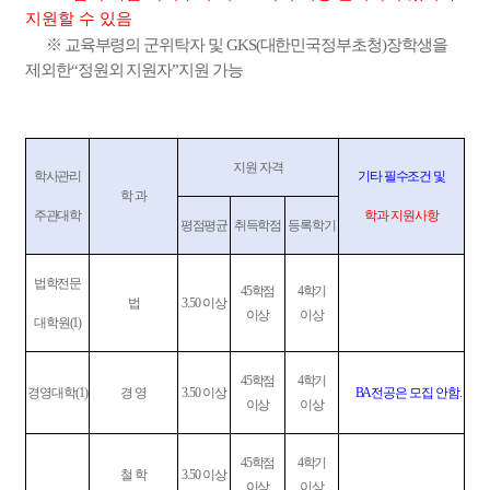
지원할 수 있음
※
교육부령의 군위탁자 및
GKS(
대한민국정부초청
)
장학생을
제외한
“
정원외 지원자
”
지원 가능
지원 자격
학사관리
기타 필수조건 및
학 과
주관대학
학과 지원사항
평점평균
취득학점
등록학기
법학전문
45
학점
4
학기
법
3.50
이상
이상
이상
대학원
(1)
45
학점
4
학기
경영대학
(1)
경 영
3.50
이상
BA
전공은 모집 안함
.
이상
이상
45
학점
4
학기
철 학
3.50
이상
이상
이상