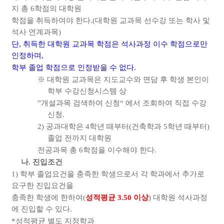
지 총
6
학점의 대학원
학점을 취득하여야 한다
.(
대학원 교과목 선수강 또는 학사 및
석사 연계과목
)
단
,
취득한 대학원 교과목 학점은 석사과정 이수 학점으로만
인정하며
,
학부 졸업 학점으로 인정받을 수 없다
.
※
대학원 교과목은 지도교수와 면담 후 학생 본인이
학부 수강신청시스템 상
”
개설과목 검색하여 신청
“
에서 조회하여 직접 수강
신청
.
2)
공과대학은
4
학년 때부터
(
건축학과
5
학년 때부터
)
졸업 전까지 대학원
전공과목 총
6
학점을 이수해야 한다
.
나
.
진입조건
1)
학부 졸업요건을 충족한 학생으로서 각 학과에서 추가로
요구한 진입요건을
충족한 학생에 한하여
(
성적평균
3.50
이상
)
대학원 석사과정
에 진입할 수 있다
.
*
성적평균 별도 지정학과