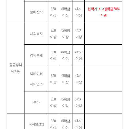
3.50
45
학점
4
학기
한학기 조교장학금
50%
문예창작
이상
이상
이상
지원
3.50
45
학점
4
학기
사회복지
이상
이상
이상
3.50
45
학점
4
학기
경제통계
이상
이상
이상
공공정책
대학
(4)
빅데이터
3.50
45
학점
4
학기
이상
이상
이상
사이언스
3.50
45
학점
5
학기
북한
이상
이상
이상
3.50
45
학점
4
학기
디지털경영
이상
이상
이상