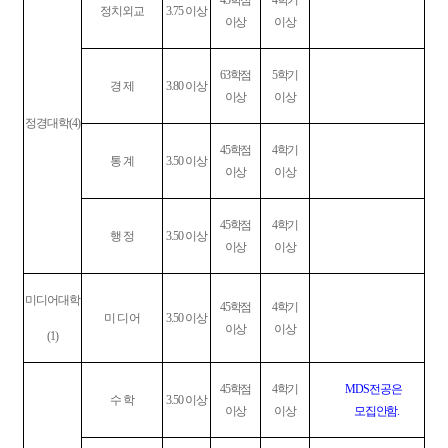
45
학점
4
학기
정치외교
3.75
이상
이상
이상
63
학점
5
학기
경 제
3.80
이상
이상
이상
정경대학
(4)
45
학점
4
학기
통 계
3.50
이상
이상
이상
45
학점
4
학기
행 정
3.50
이상
이상
이상
미디어대학
45
학점
4
학기
미 디 어
3.50
이상
이상
이상
(1)
45
학점
4
학기
MDS
전공은
수 학
3.50
이상
이상
이상
모집안함
.