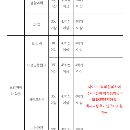
생활과학
이상
이상
이상
3.50
45
학점
4
학기
체 육
이상
이상
이상
보 건 과
3.80
45
학점
4
학기
이상
이상
이상
의생명융합과
3.50
45
학점
4
학기
이상
이상
이상
지도교수와의 협의 하에
보건과학
석사과정 매 학기 등록금과
대학
(4)
3.50
45
학점
4
학기
바이오의공
월
100
만원 지원 및
이상
이상
이상
학부과정 추가 연구비 지원
가능
보건안전
3.50
45
학점
4
학기