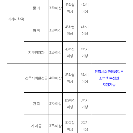
45
학점
4
학기
물 리
3.50
이상
이상
이상
이과대학
(4)
45
학점
4
학기
화 학
3.50
이상
이상
이상
45
학점
4
학기
지구환경과
3.50
이상
이상
이상
건축사회환경공학부
85
학점
6
학기
건축사회환경공
4.00
이상
소속 학부생만
이상
이상
지원가능
119
학점
8
학기
건 축
3.75
이상
이상
이상
85
학점
6
학기
기 계 공
3.75
이상
이상
이상