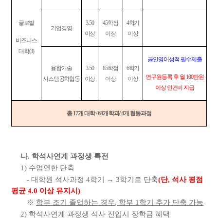
글로벌
3.50
45
학점
4
학기
기업경영
이상
이상
이상
비즈니스
대학
(3)
공인영어성적 필수제출
융합기술
3.50
85
학점
6
학기
연구원등록 후 월
100
만원
시스템공학협동
이상
이상
이상
이상 인건비 지급
총
17
개 대학
/ 68
개 학과
/ 4
개 협동과정
나
.
학석사연계 과정생 특전
1)
수업연한 단축
-
대학원 석사과정
4
학기
→
3
학기로 단축
(
단
,
석사 평점
평균
4.0
이상 유지시
)
※
학부 조기 졸업하는 경우
,
학부
1
학기 추가 단축 가능
2)
학석사연계 과정생 석사 진입시 장학금 혜택