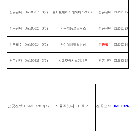
전공선택
DAMO315
3(4)
도시모빌리티데이터과학
PBL
전공선택
DMSE315
전공선택
DAMO323
3(3)
인공지능로보틱스
전공선택
DMSE323
전공필수
DAMO324
3(3)
영상처리및딥러닝
전공필수
DMSE324
전공선택
DAMO325
3(3)
자율주행시스템개론
전공선택
DMSE325
전공선택
DAMO328
3(3)
자율주행데이터처리
전공선택
DMSE326