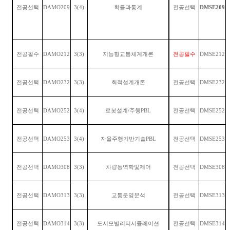
전공선택
DAMO209
3(4)
확률과통계
전공선택
DMSE209
전공필수
DAMO212
3(3)
지능형교통체계개론
전공필수
DMSE212
전공선택
DAMO232
3(3)
최적설계개론
전공선택
DMSE232
전공선택
DAMO252
3(4)
로봇설계
/
주행
PBL
전공선택
DMSE252
전공선택
DAMO253
3(4)
자율주행기반기술
PBL
전공선택
DMSE253
전공선택
DAMO308
3(3)
차량동역학및제어
전공선택
DMSE308
전공선택
DAMO313
3(3)
교통운영분석
전공선택
DMSE313
전공선택
DAMO314
3(3)
도시모빌리티시뮬레이션
전공선택
DMSE314