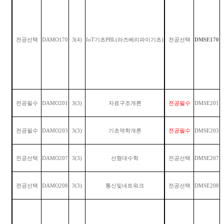
전공선택
DAMO170
3(4)
IoT
기초
PBL(
라즈베리파이기초
)
전공선택
DMSE170
전공필수
DAMO201
3(3)
자료구조개론
전공필수
DMSE201
전공필수
DAMO203
3(3)
기초역학개론
전공필수
DMSE203
전공선택
DAMO207
3(3)
선형대수학
전공선택
DMSE207
전공선택
DAMO208
3(3)
통신및네트워크
전공선택
DMSE208