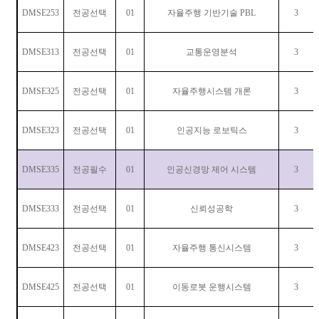
DMSE253
전공선택
01
자율주행 기반기술
PBL
3
DMSE313
전공선택
01
교통운영분석
3
DMSE325
전공선택
01
자율주행시스템 개론
3
DMSE323
전공선택
01
인공지능 로보틱스
3
DMSE335
전공필수
01
인공신경망 제어 시스템
3
DMSE333
전공선택
01
신뢰성공학
3
DMSE423
전공선택
01
자율주행 통신시스템
3
DMSE425
전공선택
01
이동로봇 운행시스템
3