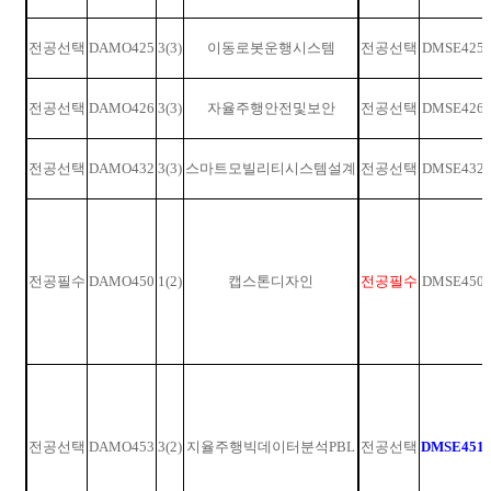
전공선택
DAMO425
3(3)
이동로봇운행시스템
전공선택
DMSE425
전공선택
DAMO426
3(3)
자율주행안전및보안
전공선택
DMSE426
전공선택
DAMO432
3(3)
스마트모빌리티시스템설계
전공선택
DMSE432
전공필수
DAMO450
1(2)
캡스톤디자인
전공필수
DMSE450
전공선택
DAMO453
3(2)
지율주행빅데이터분석
PBL
전공선택
DMSE451