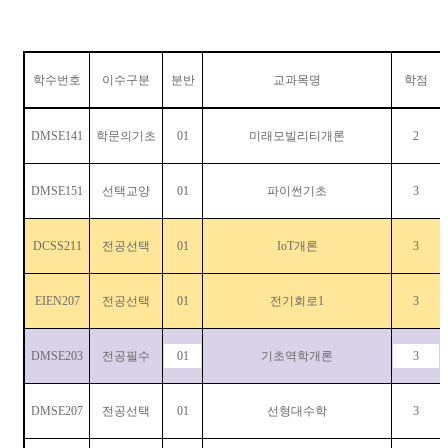
학수번호
이수구분
분반
교과목명
학점
DMSE141
학문의기초
01
미래모빌리티개론
2
DMSE151
선택교양
01
파이썬기초
3
DCSS211
전공선택
01
IoT
개론
3
EIEN207
전공선택
01
전기회로
1
3
DMSE203
전공필수
01
기초역학개론
3
DMSE207
전공선택
01
선형대수학
3