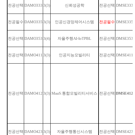
전공선택
DAMO333
3(3)
신뢰성공학
전공선택
DMSE333
전공필수
DAMO335
3(3)
인공신경망제어시스템
전공필수
DMSE335
전공선택
DAMO353
3(4)
자율주행
AI-IoTPBL
전공선택
DMSE353
전공선택
DAMO411
3(3)
인공지능모빌리티
전공선택
DMSE411
전공선택
DAMO412
3(3)
MaaS:
통합모빌리티서비스
전공선택
DMSE412
전공선택
DAMO423
3(3)
자율주행통신시스템
전공선택
DMSE423