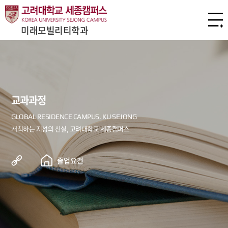
미래모빌리티학과
교과과정
졸업요건