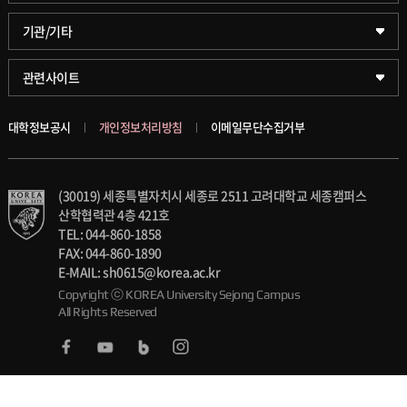
글로벌비즈니스대학
문화스포츠대학원
학술정보원(도서관)
기관/기타
공공정책대학
창업경영대학원
학술정보팀
KUPID
관련사이트
문화스포츠대학
행정전문대학원
호연학사
서울캠퍼스
대학정보공시
개인정보처리방침
이메일무단수집거부
스마트도시학부
융합과학대학원
국제교류교육원
블랙보드
(30019) 세종특별자치시 세종로 2511 고려대학교 세종캠퍼스
가속기과학과(일반대학원)
대학일자리플러스센터
의료원
산학협력관 4층 421호
TEL: 044-860-1858
세종학생상담센터
발전기금
FAX: 044-860-1890
E-MAIL: sh0615@korea.ac.kr
세종창업교육센터
Copyright ⓒ KOREA University Sejong Campus
인재양성통합관리시스템(KUSEUM)
All Rights Reserved
세종창업혁신센터
교수소개
세종산학협력단
석탑강의상 및 우수강좌