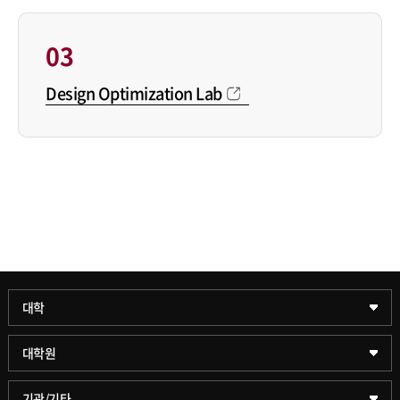
03
Design Optimization Lab
과학기술대학
대학
약학대학
일반대학원
대학원
글로벌비즈니스대학
문화스포츠대학원
학술정보원(도서관)
기관/기타