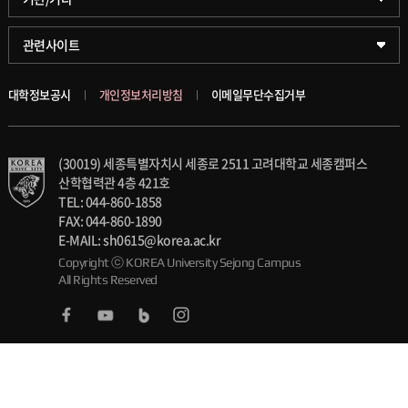
공공정책대학
창업경영대학원
학술정보팀
KUPID
관련사이트
문화스포츠대학
행정전문대학원
호연학사
서울캠퍼스
대학정보공시
개인정보처리방침
이메일무단수집거부
스마트도시학부
융합과학대학원
국제교류교육원
블랙보드
(30019) 세종특별자치시 세종로 2511 고려대학교 세종캠퍼스
가속기과학과(일반대학원)
대학일자리플러스센터
의료원
산학협력관 4층 421호
TEL: 044-860-1858
세종학생상담센터
발전기금
FAX: 044-860-1890
E-MAIL: sh0615@korea.ac.kr
세종창업교육센터
Copyright ⓒ KOREA University Sejong Campus
인재양성통합관리시스템(KUSEUM)
All Rights Reserved
세종창업혁신센터
교수소개
세종산학협력단
석탑강의상 및 우수강좌
One-stop 서비스